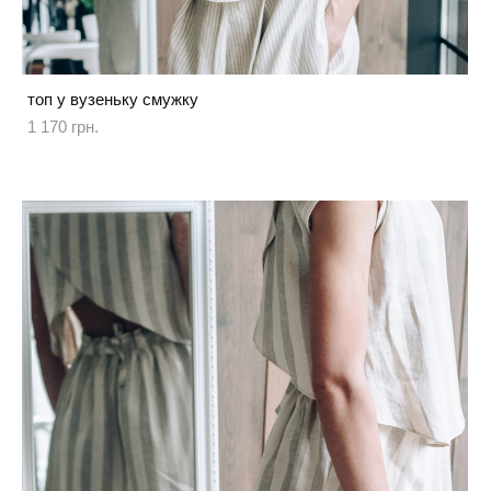
топ у вузеньку смужку
1 170 грн.